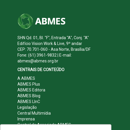
SHN Qd. 01, Bl. "F", Entrada "A", Conj. "A"
Edifício Vision Work & Live, 9º andar
CEP: 70.701-060 - Asa Norte, Brasília/DF
Fone: (61) 3961-9832 | E-mail:
abmes@abmes.org.br
CENTRAIS DE CONTEÚDO
A ABMES
ABMES Plus
ABMES Editora
ABMES Blog
ABMES LInC
Legislação
Central Multimídia
Imprensa
Central do Associado ABMES