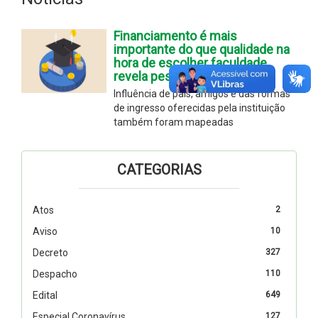
Financiamento é mais
importante do que qualidade na
hora de escolher faculdade,
revela pesquisa da ABMES
Influência de pais, amigos e das formas
de ingresso oferecidas pela instituição
também foram mapeadas
CATEGORIAS
Atos
2
Aviso
10
Decreto
327
Despacho
110
Edital
649
Especial Coronavírus
127