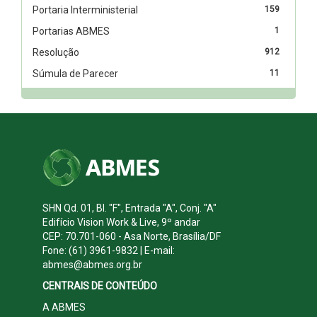
Portaria Interministerial
159
Portarias ABMES
1
Resolução
912
Súmula de Parecer
11
SHN Qd. 01, Bl. "F", Entrada "A", Conj. "A"
Edifício Vision Work & Live, 9º andar
CEP: 70.701-060 - Asa Norte, Brasília/DF
Fone: (61) 3961-9832 | E-mail:
abmes@abmes.org.br
CENTRAIS DE CONTEÚDO
A ABMES