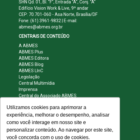
SHN Qd. 01, Bl. "F", Entrada "A", Conj. "A"
Edifício Vision Work & Live, 9º andar
CEP: 70.701-060 - Asa Norte, Brasília/DF
Fone: (61) 3961-9832 | E-mail:
abmes@abmes.org.br
CENTRAIS DE CONTEÚDO
A ABMES
ABMES Plus
ABMES Editora
ABMES Blog
ABMES LInC
Legislação
Central Multimídia
Imprensa
Central do Associado ABMES
Contato
Utilizamos cookies para aprimorar a
REDES SOCIAIS
experiência, melhorar o desempenho, analisar
como você interage em nosso site e
personalizar conteúdo. Ao navegar por este site,
você concorda com o uso de cookies.