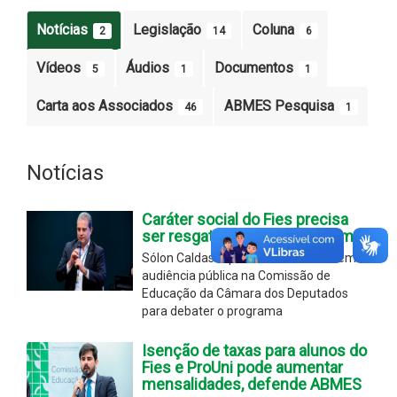
Notícias
Legislação
Coluna
2
14
6
Vídeos
Áudios
Documentos
5
1
1
Carta aos Associados
ABMES Pesquisa
46
1
Notícias
Caráter social do Fies precisa
ser resgatado, defende Fórum
Sólon Caldas representou o Fórum em
audiência pública na Comissão de
Educação da Câmara dos Deputados
para debater o programa
Isenção de taxas para alunos do
Fies e ProUni pode aumentar
mensalidades, defende ABMES