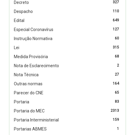
Decreto
327
Despacho
110
Edital
649
Especial Coronavírus
127
Instrução Normativa
60
Lei
315
Medida Provisória
68
Nota de Esclarecimento
2
Nota Técnica
27
Outras normas
164
Parecer do CNE
65
Portaria
83
Portaria do MEC
2313
Portaria Interministerial
159
Portarias ABMES
1