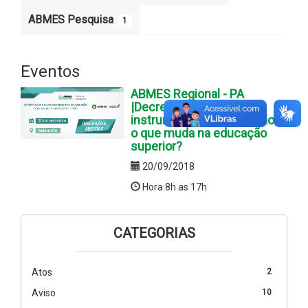
ABMES Pesquisa
1
Eventos
ABMES Regional - PA
|Decreto 9.235 e novos
instrumentos de avaliação -
o que muda na educação
superior?
20/09/2018
Hora:8h as 17h
CATEGORIAS
Atos
2
Aviso
10