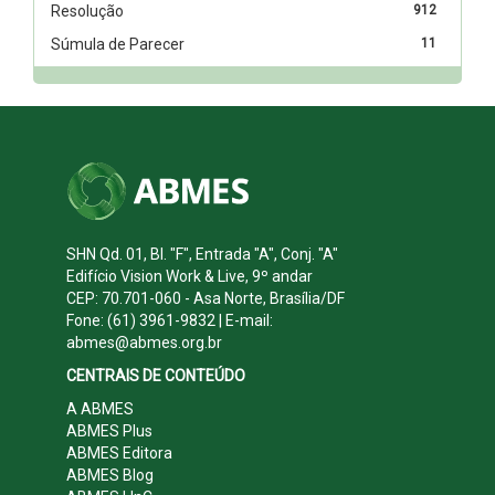
Resolução
912
Súmula de Parecer
11
SHN Qd. 01, Bl. "F", Entrada "A", Conj. "A"
Edifício Vision Work & Live, 9º andar
CEP: 70.701-060 - Asa Norte, Brasília/DF
Fone: (61) 3961-9832 | E-mail:
abmes@abmes.org.br
CENTRAIS DE CONTEÚDO
A ABMES
ABMES Plus
ABMES Editora
ABMES Blog