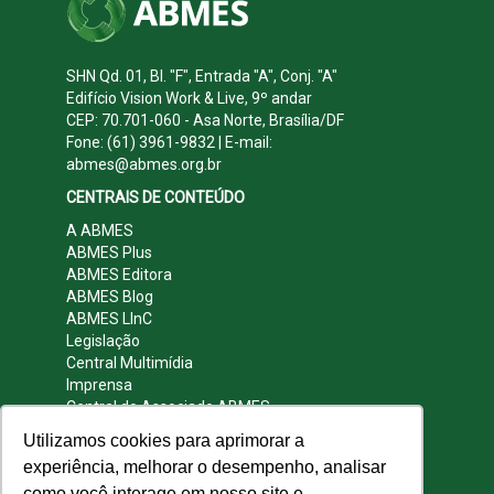
SHN Qd. 01, Bl. "F", Entrada "A", Conj. "A"
Edifício Vision Work & Live, 9º andar
CEP: 70.701-060 - Asa Norte, Brasília/DF
Fone: (61) 3961-9832 | E-mail:
abmes@abmes.org.br
CENTRAIS DE CONTEÚDO
A ABMES
ABMES Plus
ABMES Editora
ABMES Blog
ABMES LInC
Legislação
Central Multimídia
Imprensa
Central do Associado ABMES
Contato
Utilizamos cookies para aprimorar a
REDES SOCIAIS
experiência, melhorar o desempenho, analisar
como você interage em nosso site e