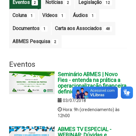
Eventos
Notícias
Legislação
2
2
12
Coluna
Vídeos
Áudios
1
1
1
Documentos
Carta aos Associados
1
48
ABMES Pesquisa
2
Eventos
Seminário ABMES | Novo
Fies - entenda na prática a
operacionalização financeira
definida pela Caixa
03/07/2018
Hora: 9h (credenciamento) às
12h00
ABMES TV ESPECIAL -
WEBINAR: Dúvidas e